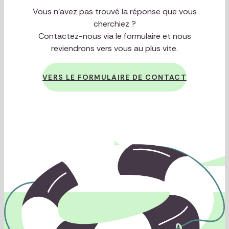
Vous n’avez pas trouvé la réponse que vous
cherchiez ?
Vous n'êtes pas connecté(
Contactez-nous via le formulaire et nous
reviendrons vers vous au plus vite.
Je me teste
VERS LE FORMULAIRE DE CONTACT
Je m’informe
Je prends soin de m
Jeunes enfants
Je prends soin des autres
Pour aller plus loin
Enfants
Ressources pour les pro
Notre équipe
Adolescents
Blog
Ressources pour aider s
Adultes
Ressources pour aider 
Jeunes adultes